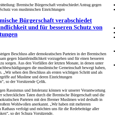
itteilung: Bremische Bürgerschaft verabschiedet Antrag gegen
n Schutz von muslimischen Einrichtungen
emische Bürgerschaft verabschiedet
ndlichkeit und für besseren Schutz von
htungen
rigen Beschluss aller demokratischen Parteien in der Bremischen
ksam gegen Islamfeindlichkeit vorzugehen und für einen besseren
zu sorgen. Aus den Vorfällen der letzten Monate, in denen unter
chbeschädigungen die muslimische Gemeinschaft bewegt haben,
„Wir sehen den Beschluss als ersten wichtigen Schritt und als
rgriffe auf Muslime und deren Einrichtungen
“, so der Vorsitzende Çelik.
egen Rassismus und Intoleranz können wir unserer Verantwortung
er schrecklichen Taten durch die Bremische Bürgerschaft und die
emokratischen Parteien mit den Bremer Muslimen wird deshalb in
roßem Wohlwollen anerkannt. „Wir haben mit mehreren
 Rathaus verfolgt und möchten uns für die Redebeiträge aller
nken“, so der Schura Vorsitzende.