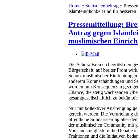
Home
::
Startseitenbeitrag
::
Pressem
Islamfeindlichkeit und für bessere
Pressemitteilung: Br
Antrag gegen Islamfei
muslimischen Einric
Die Schura Bremen begrüßt den gest
Bürgerschaft, auf breiter Front wir
Schutz muslimischer Einrichtungen 
anderem Koranschändungen und Sa
wurden nun Konsequenzen gezogen. 
Chance, die stetig wachsenden Übe
gesamtgesellschaftlich zu bekämpfen
Nur mit kollektiver Anstrengung g
gerecht werden. Die Verurteilung d
öffentliche Solidarisierung aller d
der muslimischen Community mit g
Vorstandsmitgliedern die Debatte im
Fraktionen und die Initiativen beda